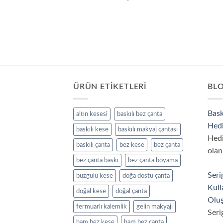
ÜRÜN ETIKETLERI
BL
Bask
altın kesesi
baskılı bez çanta
Hedi
baskılı kese
baskılı makyaj çantası
Hedi
baskılı çanta
bez kese
bez çanta
olan
bez çanta baskı
bez çanta boyama
Seri
büzgülü kese
doğa dostu çanta
Kull
doğal kese
doğal çanta
Oluş
fermuarlı kalemlik
gelin makyajı
Seri
ham bez kese
ham bez çanta