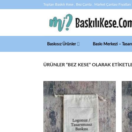
İçeriğe
Toptan Baskılı Kese , Bez Çanta , Market Çantası Fiyatları
atla
Baskısız Ürünler
Baskı Merkezi – Tasar
ÜRÜNLER “BEZ KESE” OLARAK ETIKETL