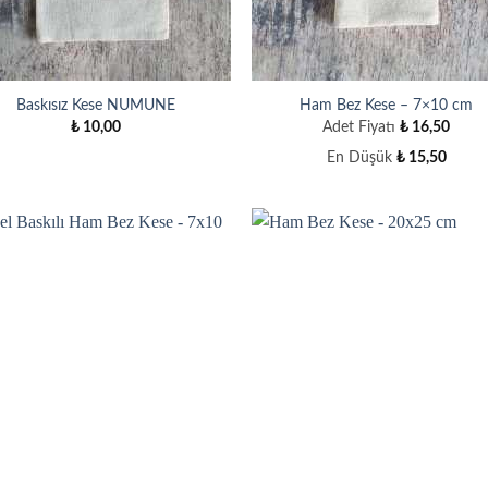
Baskısız Kese NUMUNE
Ham Bez Kese – 7×10 cm
₺
10,00
Adet Fiyatı
₺
16,50
En Düşük
₺
15,50