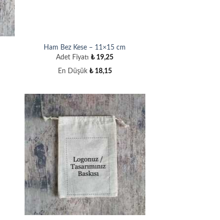
Ham Bez Kese – 11×15 cm
Adet Fiyatı
₺
19,25
En Düşük
₺
18,15