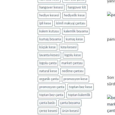
yanı
hangover kesesi
hangover kit
hediye kesesi
hediyelik kese
ipli kese
isimli makyaj çantası
kalem kutusu
kalemlik boyama
pam
kumaş boyama
kumaş kese
küçük kese
kına kesesi
lavanta kesesi
logolu kese
logolu çanta
market çantası
natural kese
nedime çantası
Son 
organik çanta
promosyon kese
sürd
promosyon çanta
toptan bez kese
toptan bez çanta
toptan kalemlik
çanta baskı
çanta boyama
çerez kesesi
ürün kesesi