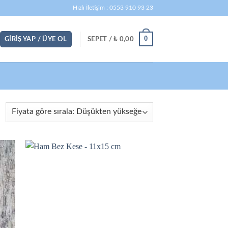
Hızlı İletişim : 0553 910 93 23
0
GIRIŞ YAP / ÜYE OL
SEPET /
₺
0,00
iyata
öre
ıralandı:
üşükten
ükseğe