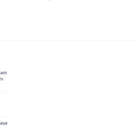
Ham
cm
ese