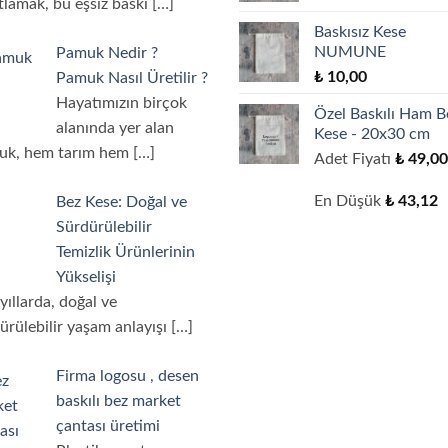
tlamak, bu eşsiz baskı
[…]
Baskısız Kese
NUMUNE
Pamuk Nedir ?
₺
10,00
Pamuk Nasıl Üretilir ?
Hayatımızın birçok
Özel Baskılı Ham B
alanında yer alan
Kese - 20x30 cm
uk, hem tarım hem
[…]
Adet Fiyatı
₺
49,00
En Düşük
₺
43,12
Bez Kese: Doğal ve
Sürdürülebilir
Temizlik Ürünlerinin
Yükselişi
yıllarda, doğal ve
ürülebilir yaşam anlayışı
[…]
Firma logosu , desen
baskılı bez market
çantası üretimi