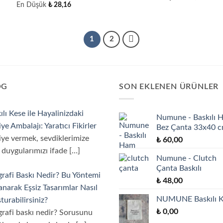
En Düşük
₺
28,16
1
2
OG
SON EKLENEN ÜRÜNLER
ılı Kese ile Hayalinizdaki
Numune - Baskılı 
ye Ambalajı: Yaratıcı Fikirler
Bez Çanta 33x40 
ye vermek, sevdiklerimize
₺
60,00
 duygularımızı ifade
[…]
Numune - Clutch
Çanta Baskılı
grafi Baskı Nedir? Bu Yöntemi
₺
48,00
anarak Eşsiz Tasarımlar Nasıl
NUMUNE Baskılı K
turabilirsiniz?
₺
0,00
grafi baskı nedir? Sorusunu