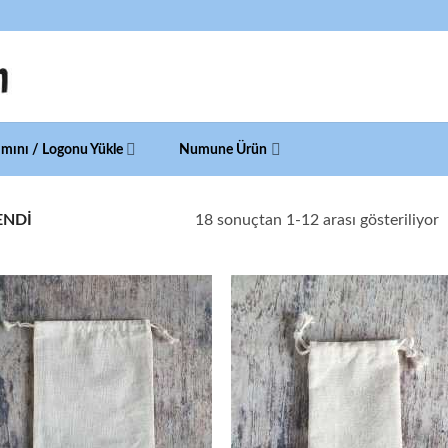
ımını / Logonu Yükle
Numune Ürün
F
18 sonuçtan 1-12 arası gösteriliyor
ENDI
g
s
d
y