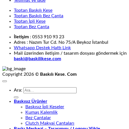
Teslimat ve İade
Toptan Baskılı Kese
Toptan Baskılı Bez Çanta
Toptan İpli Kese
Toptan Bez Çanta
İletişim
: 0553 910 93 23
Adres : Nazım Tur Cd. No 75/A Beykoz İstanbul
Whatsapp Destek Hattı Link
Mail üzerinden iletişim / tasarım dosyası göndermek için
baski@baskilikese.com
Copyright 2026 ©
Baskılı Kese. Com
Ara:
Baskısız Ürünler
Baskısız İpli Keseler
Kumaş Kalemlik
Bez Çantalar
Clutch Makyaj Çantaları
Baskı Merkezi – Tasarımını / Logonu Yükle