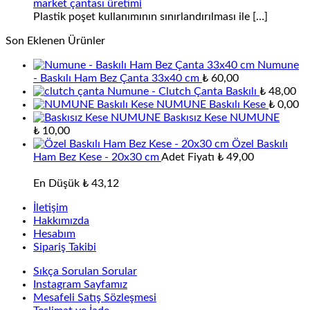
market çantası üretimi
Plastik poşet kullanımının sınırlandırılması ile
[…]
Son Eklenen Ürünler
Numune
- Baskılı Ham Bez Çanta 33x40 cm
₺
60,00
Numune - Clutch Çanta Baskılı
₺
48,00
NUMUNE Baskılı Kese
₺
0,00
Baskısız Kese NUMUNE
₺
10,00
Özel Baskılı
Ham Bez Kese - 20x30 cm
Adet Fiyatı
₺
49,00
En Düşük
₺
43,12
İletişim
Hakkımızda
Hesabım
Sipariş Takibi
Sıkça Sorulan Sorular
Instagram Sayfamız
Mesafeli Satış Sözleşmesi