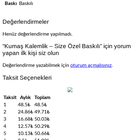
Baskı
Baskılı
Değerlendirmeler
Henüz değerlendirme yapılmadı.
“Kumaş Kalemlik – Size Özel Baskılı” için yorum
yapan ilk kişi siz olun
Değerlendirme yazabilmek için
oturum açmalısınız
.
Taksit Seçenekleri
Taksit
Aylık
Toplam
1
48.5₺
48.5₺
2
24.86₺
49.71₺
3
16.68₺
50.03₺
4
12.57₺
50.29₺
5
10.13₺
50.66₺