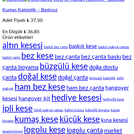
Kumaş Kalemlik – Baskısız
Adet Fiyatı
₺
37,50
En Düşük
₺
36,85
Ürün etiketleri
altın kesesi
baskılı kese
baskılı bez çanta
baskılı makyaj çantası
bez kese
bez çanta
bez çanta baskı
bez
baskılı çanta
büzgülü kese
çanta boyama
doğa dostu
doğal kese
çanta
doğal çanta
fermuarlı kalemlik
gelin
ham bez kese
ham bez çanta
hangover
makyajı
hediye kesesi
kesesi
hangover kit
hediyelik kese
ipli kese
isimli makyaj çantası
kalem kutusu
kalemlik boyama
kumaş
kumaş kese
küçük kese
kına kesesi
boyama
logolu kese
logolu çanta
market
lavanta kesesi