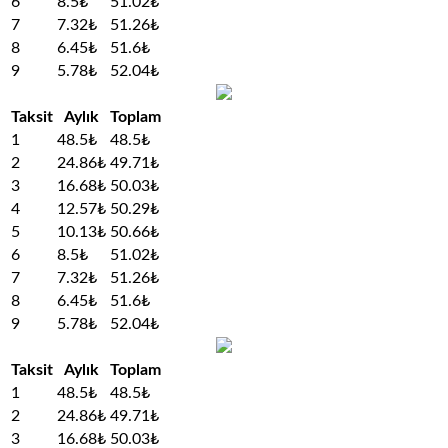
6
8.5₺
51.02₺
7
7.32₺
51.26₺
8
6.45₺
51.6₺
9
5.78₺
52.04₺
Taksit
Aylık
Toplam
1
48.5₺
48.5₺
2
24.86₺
49.71₺
3
16.68₺
50.03₺
4
12.57₺
50.29₺
5
10.13₺
50.66₺
6
8.5₺
51.02₺
7
7.32₺
51.26₺
8
6.45₺
51.6₺
9
5.78₺
52.04₺
Taksit
Aylık
Toplam
1
48.5₺
48.5₺
2
24.86₺
49.71₺
3
16.68₺
50.03₺