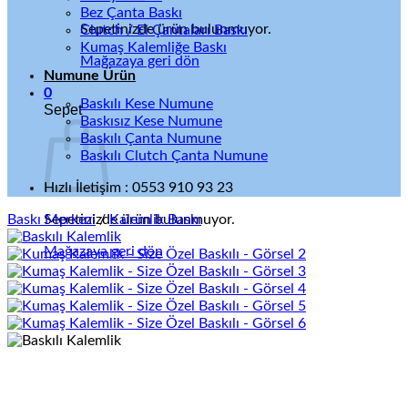
Bez Çanta Baskı
Sepetinizde ürün bulunmuyor.
Clutch / El Çantaları Baskı
Kumaş Kalemliğe Baskı
Mağazaya geri dön
Numune Ürün
0
Baskılı Kese Numune
Sepet
Baskısız Kese Numune
Baskılı Çanta Numune
Baskılı Clutch Çanta Numune
Hızlı İletişim : 0553 910 93 23
Baskı Merkezi
Sepetinizde ürün bulunmuyor.
/
Kalemlik Baskı
Mağazaya geri dön