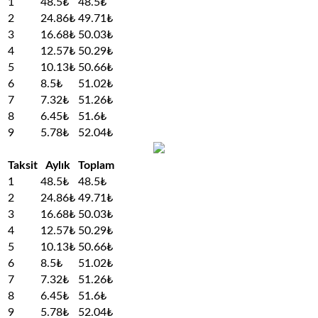
1
48.5₺
48.5₺
2
24.86₺
49.71₺
3
16.68₺
50.03₺
4
12.57₺
50.29₺
5
10.13₺
50.66₺
6
8.5₺
51.02₺
7
7.32₺
51.26₺
8
6.45₺
51.6₺
9
5.78₺
52.04₺
Taksit
Aylık
Toplam
1
48.5₺
48.5₺
2
24.86₺
49.71₺
3
16.68₺
50.03₺
4
12.57₺
50.29₺
5
10.13₺
50.66₺
6
8.5₺
51.02₺
7
7.32₺
51.26₺
8
6.45₺
51.6₺
9
5.78₺
52.04₺