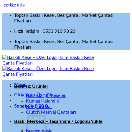
İçeriğe atla
Toptan Baskılı Kese , Bez Çanta , Market Çantası
Fiyatları
Hızlı İletişim : 0553 910 93 23
Toptan Baskılı Kese , Bez Çanta , Market Çantası
Fiyatları
Menü
Baskısız Ürünler
Giriş Yap / Üye Ol
Baskısız İpli Keseler
Kumaş Kalemlik
Sepet /
₺
0,00
0
Bez Çantalar
Clutch Makyaj Çantaları
Baskı Merkezi – Tasarımını / Logonu Yükle
Keseye Baskı