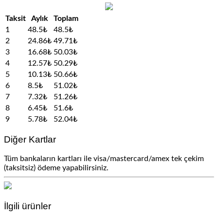
Taksit
Aylık
Toplam
1
48.5₺
48.5₺
2
24.86₺
49.71₺
3
16.68₺
50.03₺
4
12.57₺
50.29₺
5
10.13₺
50.66₺
6
8.5₺
51.02₺
7
7.32₺
51.26₺
8
6.45₺
51.6₺
9
5.78₺
52.04₺
Diğer Kartlar
Tüm bankaların kartları ile visa/mastercard/amex tek çekim
(taksitsiz) ödeme yapabilirsiniz.
İlgili ürünler