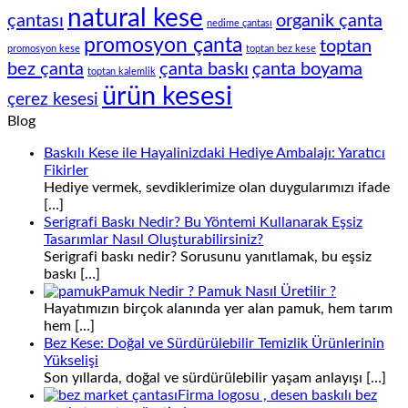
natural kese
çantası
organik çanta
nedime çantası
promosyon çanta
toptan
promosyon kese
toptan bez kese
bez çanta
çanta baskı
çanta boyama
toptan kalemlik
ürün kesesi
çerez kesesi
Blog
Baskılı Kese ile Hayalinizdaki Hediye Ambalajı: Yaratıcı
Fikirler
Hediye vermek, sevdiklerimize olan duygularımızı ifade
[…]
Serigrafi Baskı Nedir? Bu Yöntemi Kullanarak Eşsiz
Tasarımlar Nasıl Oluşturabilirsiniz?
Serigrafi baskı nedir? Sorusunu yanıtlamak, bu eşsiz
baskı
[…]
Pamuk Nedir ? Pamuk Nasıl Üretilir ?
Hayatımızın birçok alanında yer alan pamuk, hem tarım
hem
[…]
Bez Kese: Doğal ve Sürdürülebilir Temizlik Ürünlerinin
Yükselişi
Son yıllarda, doğal ve sürdürülebilir yaşam anlayışı
[…]
Firma logosu , desen baskılı bez