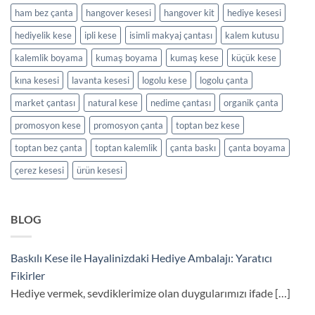
ham bez çanta
hangover kesesi
hangover kit
hediye kesesi
hediyelik kese
ipli kese
isimli makyaj çantası
kalem kutusu
kalemlik boyama
kumaş boyama
kumaş kese
küçük kese
kına kesesi
lavanta kesesi
logolu kese
logolu çanta
market çantası
natural kese
nedime çantası
organik çanta
promosyon kese
promosyon çanta
toptan bez kese
toptan bez çanta
toptan kalemlik
çanta baskı
çanta boyama
çerez kesesi
ürün kesesi
BLOG
Baskılı Kese ile Hayalinizdaki Hediye Ambalajı: Yaratıcı
Fikirler
Hediye vermek, sevdiklerimize olan duygularımızı ifade
[…]