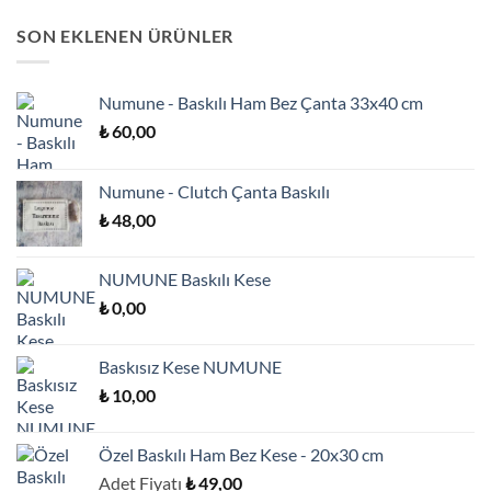
SON EKLENEN ÜRÜNLER
Numune - Baskılı Ham Bez Çanta 33x40 cm
₺
60,00
Numune - Clutch Çanta Baskılı
₺
48,00
NUMUNE Baskılı Kese
₺
0,00
Baskısız Kese NUMUNE
₺
10,00
Özel Baskılı Ham Bez Kese - 20x30 cm
Adet Fiyatı
₺
49,00