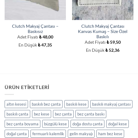
Clutch Makyaj Çantası –
Clutch Makyaj Çantası
Baskısız
Kanvas Kumaş – Size Özel
Baskılı
Adet Fiyatı
₺
48,00
Adet Fiyatı
₺
59,50
En Düşük
₺
47,35
En Düşük
₺
52,36
ÜRÜN ETIKETLERI
altın kesesi
baskılı bez çanta
baskılı kese
baskılı makyaj çantası
baskılı çanta
bez kese
bez çanta
bez çanta baskı
bez çanta boyama
büzgülü kese
doğa dostu çanta
doğal kese
doğal çanta
fermuarlı kalemlik
gelin makyajı
ham bez kese