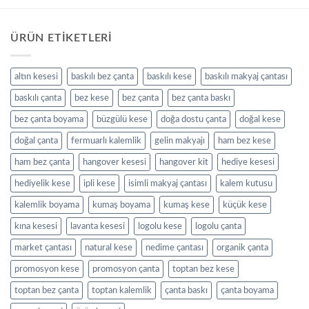
ÜRÜN ETIKETLERI
altın kesesi
baskılı bez çanta
baskılı kese
baskılı makyaj çantası
baskılı çanta
bez kese
bez çanta
bez çanta baskı
bez çanta boyama
büzgülü kese
doğa dostu çanta
doğal kese
doğal çanta
fermuarlı kalemlik
gelin makyajı
ham bez kese
ham bez çanta
hangover kesesi
hangover kit
hediye kesesi
hediyelik kese
ipli kese
isimli makyaj çantası
kalem kutusu
kalemlik boyama
kumaş boyama
kumaş kese
küçük kese
kına kesesi
lavanta kesesi
logolu kese
logolu çanta
market çantası
natural kese
nedime çantası
organik çanta
promosyon kese
promosyon çanta
toptan bez kese
toptan bez çanta
toptan kalemlik
çanta baskı
çanta boyama