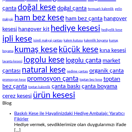
doğal kese
çanta
doğal çanta
fermuarlı kalemlik
gelin
ham bez kese
ham bez çanta
hangover
makyajı
hediye kesesi
kesesi
hangover kit
hediyelik kese
ipli kese
isimli makyaj çantası
kalem kutusu
kalemlik boyama
kumaş
kumaş kese
küçük kese
kına kesesi
boyama
logolu kese
logolu çanta
market
lavanta kesesi
natural kese
çantası
organik çanta
nedime çantası
promosyon çanta
toptan
promosyon kese
toptan bez kese
bez çanta
çanta baskı
çanta boyama
toptan kalemlik
ürün kesesi
çerez kesesi
Blog
Baskılı Kese ile Hayalinizdaki Hediye Ambalajı: Yaratıcı
Fikirler
Hediye vermek, sevdiklerimize olan duygularımızı ifade
[…]