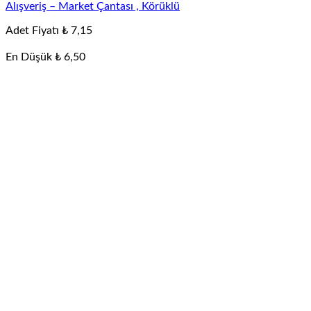
Alışveriş – Market Çantası , Körüklü
Adet Fiyatı
₺
7,15
En Düşük
₺
6,50