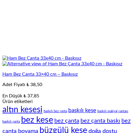
Ham Bez Çanta 33×40 cm – Baskısız
Adet Fiyatı
₺
38,50
En Düşük
₺
37,85
Ürün etiketleri
altın kesesi
baskılı kese
baskılı bez çanta
baskılı makyaj çantası
bez kese
bez çanta
bez çanta baskı
bez
baskılı çanta
büzgülü kese
çanta boyama
doğa dostu