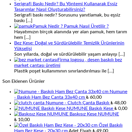
Serigrafi Baskı Nedir? Bu Yöntemi Kullanarak Eşsiz
Tasarımlar Nasıl Oluşturabilirsiniz?
Serigrafi baskı nedir? Sorusunu yanıtlamak, bu eşsiz
baskı
[…]
Pamuk Nedir ? Pamuk Nasıl Üretilir ?
Hayatımızın birçok alanında yer alan pamuk, hem tarım
hem
[…]
Bez Kese: Doğal ve Sürdürülebilir Temizlik Ürünlerinin
Yükselişi
Son yıllarda, doğal ve sürdürülebilir yaşam anlayışı
[…]
Firma logosu , desen baskılı bez
market çantası üretimi
Plastik poşet kullanımının sınırlandırılması ile
[…]
Son Eklenen Ürünler
Numune
- Baskılı Ham Bez Çanta 33x40 cm
₺
60,00
Numune - Clutch Çanta Baskılı
₺
48,00
NUMUNE Baskılı Kese
₺
0,00
Baskısız Kese NUMUNE
₺
10,00
Özel Baskılı
Ham Bez Kese - 20x30 cm
Adet Fiyatı
₺
49,00