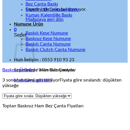
Bez Çanta Baskı
Sepetinizde ürün bulunmuyor.
Clutch / El Çantaları Baskı
Kumaş Kalemliğe Baskı
Mağazaya geri dön
Numune Ürün
0
Baskılı Kese Numune
Sepet
Baskısız Kese Numune
Baskılı Çanta Numune
Baskılı Clutch Çanta Numune
Hızlı İletişim : 0553 910 93 23
Baskısız Ürünler
Sepetinizde ürün bulunmuyor.
/
Ham Bez Çantalar
3 sonucun tümü gösteriliyor
Mağazaya geri dön
Fiyata göre sıralandı: düşükten
yükseğe
Toptan Baskısız Ham Bez Çanta Fiyatları