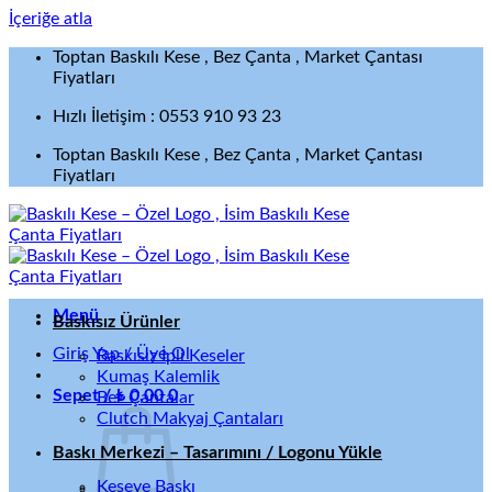
İçeriğe atla
Toptan Baskılı Kese , Bez Çanta , Market Çantası
Fiyatları
Hızlı İletişim : 0553 910 93 23
Toptan Baskılı Kese , Bez Çanta , Market Çantası
Fiyatları
Menü
Baskısız Ürünler
Giriş Yap / Üye Ol
Baskısız İpli Keseler
Kumaş Kalemlik
Sepet /
₺
0,00
0
Bez Çantalar
Clutch Makyaj Çantaları
Baskı Merkezi – Tasarımını / Logonu Yükle
Keseye Baskı