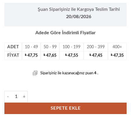
Şuan Siparişiniz ile Kargoya Teslim Tarihi
20/08/2026
Adede Göre İndirimli Fiyatlar
ADET
10 - 49
50 - 99
100 - 199
200 - 399
400+
FIYAT
₺
47,75
₺
47,65
₺
47,55
₺
47,45
₺
47,35
Siparişiniz ile kazanacağınız puan
4
.
Clutch Makyaj Çantası - Baskısız adet
SEPETE EKLE