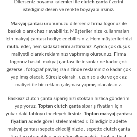
Dilerseniz boyama kalemleri ile
clutch çanta
üzerini
istediğiniz desen ve renkte boyayabilirsiniz.
Makyaj çantası
ürünümüzü dilerseniz firma logonuz ile
baskılı olarak hazırlayabiliriz. Müşterilerinize kullanmaları
için makyaj çantası hediye edebilirsiniz. Hem müşterilerinizi
mutlu eder, hem sadakatlerini arttırsınız. Ayrıca çok düşük
maliyetli olarak reklamınızı yaptırmış olursunuz. Firma
logonuz baskılı makyaj çantası ile insanlar ne kadar çok
gezerse , fotoğraf paylaşırsa sizinde reklamınız o kadar çok
yapılmış olacak. Süresiz olarak , uzun soluklu ve çok az
maliyet ile bir reklam çalışması yapmış olacaksınız.
Baskısız clutch çanta siparişinizi stoktan hızlıca gönderim
yapıyoruz.
Toptan clutch çanta
sipariş fiyatları için
yukarıdaki tabloyu inceleyebilirsiniz.
Toptan makyaj çantası
fiyatları
adede göre listelenmektedir. Dilediğiniz adette
makyaj çantası sepete eklediğinizde , sepette clutch çanta
fiyatları otomatik olarak güncellenecektir. Toplam fiyat