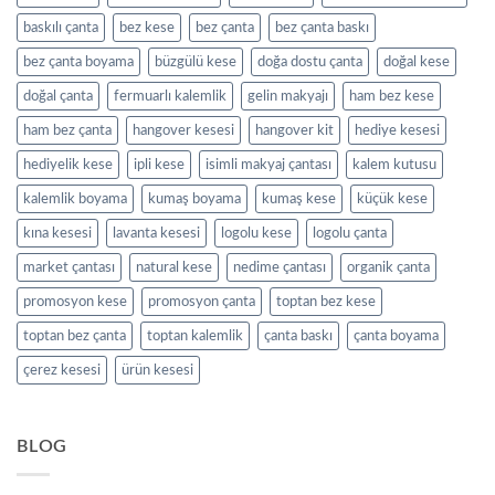
baskılı çanta
bez kese
bez çanta
bez çanta baskı
bez çanta boyama
büzgülü kese
doğa dostu çanta
doğal kese
doğal çanta
fermuarlı kalemlik
gelin makyajı
ham bez kese
ham bez çanta
hangover kesesi
hangover kit
hediye kesesi
hediyelik kese
ipli kese
isimli makyaj çantası
kalem kutusu
kalemlik boyama
kumaş boyama
kumaş kese
küçük kese
kına kesesi
lavanta kesesi
logolu kese
logolu çanta
market çantası
natural kese
nedime çantası
organik çanta
promosyon kese
promosyon çanta
toptan bez kese
toptan bez çanta
toptan kalemlik
çanta baskı
çanta boyama
çerez kesesi
ürün kesesi
BLOG